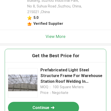
Building, Suzhou Industrial Park,
No 8, Suhua Road ,Suzhou, China,
215021 ,China
5.0
Verified Supplier
View More
Get the Best Price for
Prefabricated Light Steel
Structure Frame For Warehouse
Station Roof Welding In
Argentina Projects Q235 Q345
MOQ： 100 Square Meters
Price：Negotiate
Continue