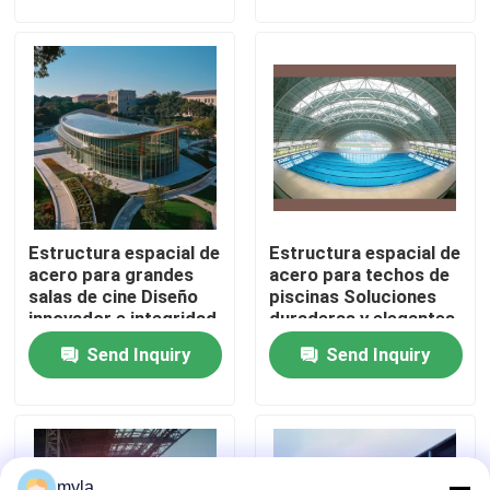
del sonido
de acero duraderos y
versátiles
Factory Tour
Quality Control
Contact Us
Estructura espacial de
Estructura espacial de
News
acero para grandes
acero para techos de
salas de cine Diseño
piscinas Soluciones
innovador e integridad
duraderas y elegantes
Cases
estructural
Send Inquiry
Send Inquiry
Steel Space Frames
Space Frame Truss
myla