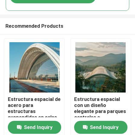
Recommended Products
Home
Estructura espacial de
Estructura espacial
acero para
con un diseño
estructuras
elegante para parques
Products
suspendidas en salas
centrales e
de cine que maximizan
instalaciones
Send Inquiry
Send Inquiry
el espacio y la calidad
informales Edificios
About Us